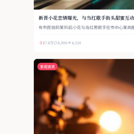
新晋小花恋情曝光，与当红歌手街头甜蜜互
有市民拍到某95后小花与当红男歌手在市中心某商
87.6万
8,900
4,320
影视资讯