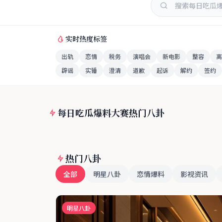
实时热度标签
出轨
恋情
税务
演唱会
新电影
整容
离
辟谣
实锤
澄清
道歉
起诉
解约
签约
每日吃瓜爆料大赛热门八卦
热门八卦
全部
明星八卦
恋情爆料
影视资讯
明星八卦