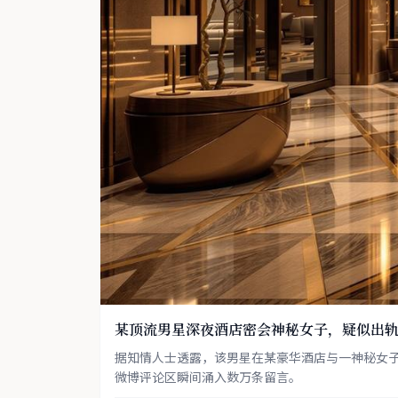
某顶流男星深夜酒店密会神秘女子，疑似出
据知情人士透露，该男星在某豪华酒店与一神秘女
微博评论区瞬间涌入数万条留言。