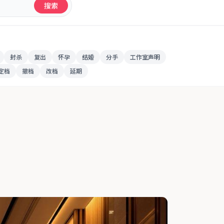
搜索
封杀
复出
怀孕
结婚
分手
工作室声明
定档
撤档
改档
延期