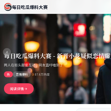
每日吃瓜爆料大赛
每日吃瓜爆料大赛 - 新晋小花疑似恋情
两人在街头甜蜜互动，网友直呼嗑到了
热
恋情爆料
87.6万热度
阅读详情