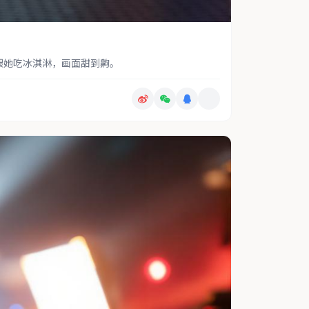
喂她吃冰淇淋，画面甜到齁。