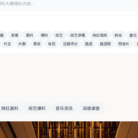
婚
家暴
黑料
爆料
综艺
综艺停播
网红塌房
粉丝
番位
代言
片酬
票房
收视
豆瓣评分
路透
路透照
预告片
网红黑料
综艺爆料
音乐资讯
深度调查