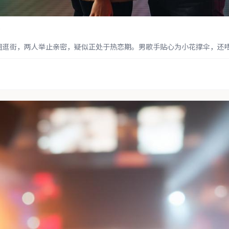
动
圈逛街，两人举止亲密，疑似正处于热恋期。男歌手贴心为小花撑伞，还