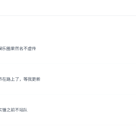
娱乐圈果然名不虚传
节在路上了，等我更新
实锤之前不站队