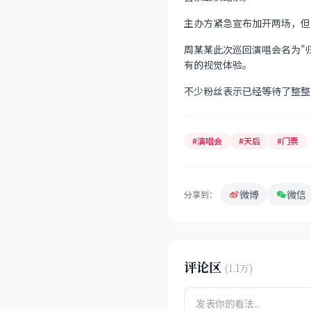
主办方紧急宣布加开两场，但
周某某此次巡回演唱会名为"
有的视觉体验。
不少粉丝表示已经等待了整整
#演唱会
#天后
#门票
微博
微信
分享到：
评论区
(1.1万)