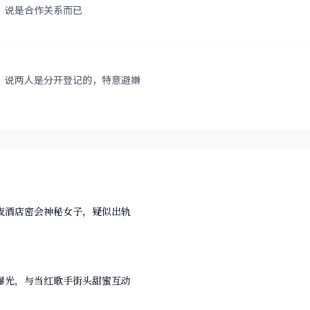
，说是合作关系而已
，说两人是分开登记的，特意避嫌
夜酒店密会神秘女子，疑似出轨
曝光，与当红歌手街头甜蜜互动