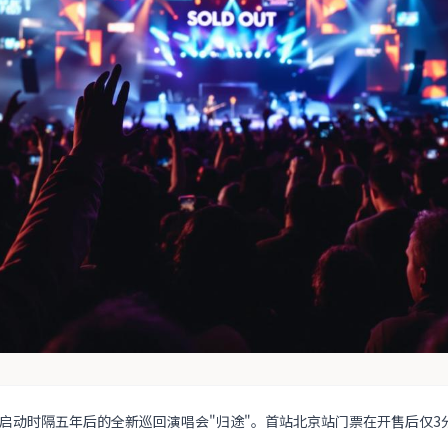
启动时隔五年后的全新巡回演唱会"归途"。首站北京站门票在开售后仅3