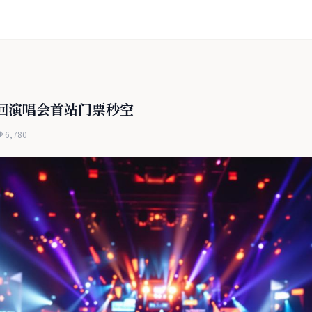
回演唱会首站门票秒空
6,780