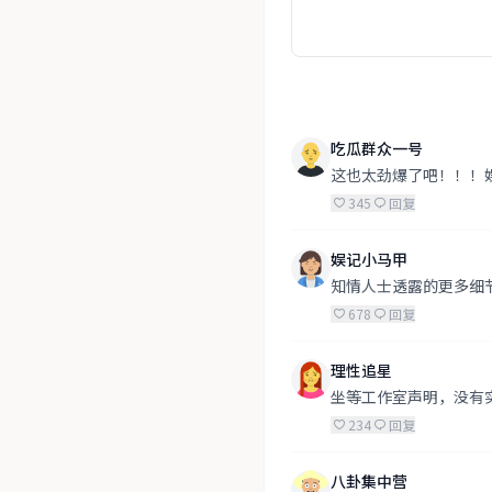
吃瓜群众一号
这也太劲爆了吧！！！
345
回复
娱记小马甲
知情人士透露的更多细
678
回复
理性追星
坐等工作室声明，没有
234
回复
八卦集中营