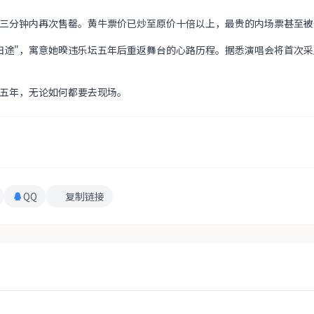
三分钟内再次售罄。黄牛票价已炒至原价十倍以上，最贵的内场票甚至被
归途"，寓意她暌违乐坛五年后重返舞台的心路历程。据悉演唱会将首次
五年，无论如何都要去现场。
QQ
复制链接