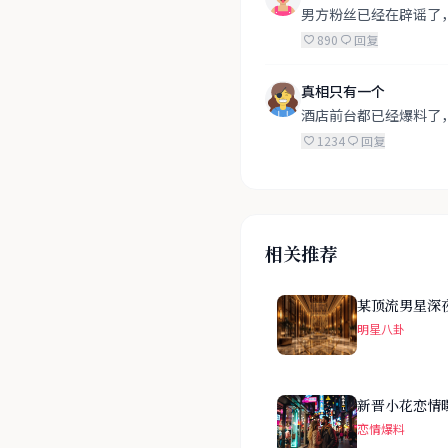
男方粉丝已经在辟谣了
890
回复
真相只有一个
酒店前台都已经爆料了
1234
回复
相关推荐
某顶流男星深
明星八卦
新晋小花恋情
恋情爆料