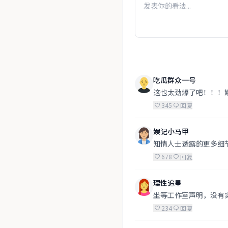
吃瓜群众一号
这也太劲爆了吧！！！
345
回复
娱记小马甲
知情人士透露的更多细
678
回复
理性追星
坐等工作室声明，没有
234
回复