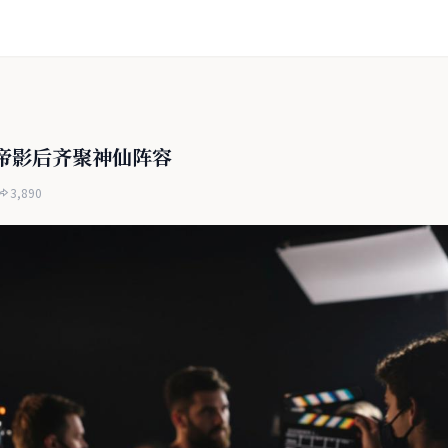
帝影后齐聚神仙阵容
3,890