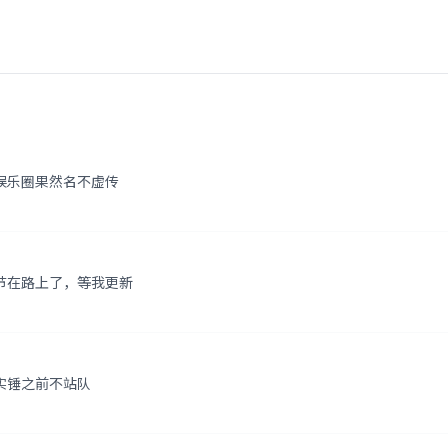
娱乐圈果然名不虚传
节在路上了，等我更新
实锤之前不站队