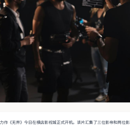
力作《无界》今日在横店影视城正式开机。该片汇集了三位影帝和两位影