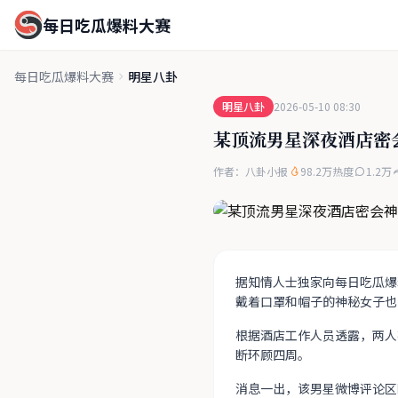
每日吃瓜爆料大赛
每日吃瓜爆料大赛
明星八卦
明星八卦
2026-05-10 08:30
某顶流男星深夜酒店密
作者：八卦小报
98.2万热度
1.2万
据知情人士独家向每日吃瓜爆
戴着口罩和帽子的神秘女子也
根据酒店工作人员透露，两人
断环顾四周。
消息一出，该男星微博评论区