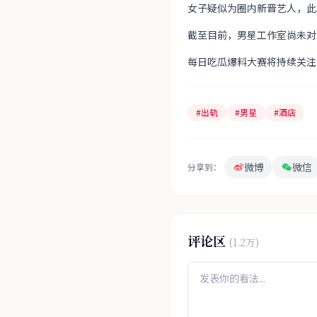
女子疑似为圈内新晋艺人，此
截至目前，男星工作室尚未对
每日吃瓜爆料大赛将持续关注
#出轨
#男星
#酒店
微博
微信
分享到：
评论区
(1.2万)