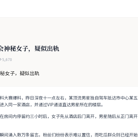
会神秘女子，疑似出轨
5,670
料大赛爆料，昨日深夜十一点左右，某顶流男星独自驾车抵达市中心某五
进入同一家酒店，并通过VIP通道直达男星所在的楼层。
在房间内停留约三小时后，女子先从酒店后门离开，男星随后从正门离开
瞬间涌入数万条留言。粉丝们纷纷表示难以置信，而吃瓜群众则已经开始