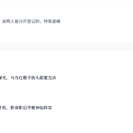
，说两人是分开登记的，特意避嫌
曝光，与当红歌手街头甜蜜互动
开机，影帝影后齐聚神仙阵容