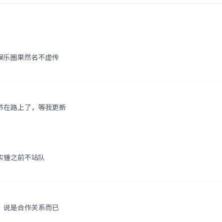
娱乐圈果然名不虚传
节在路上了，等我更新
实锤之前不站队
，说是合作关系而已