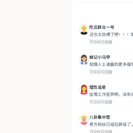
吃瓜群众一号
这也太劲爆了吧！！！
345
回复
娱记小马甲
知情人士透露的更多细
678
回复
理性追星
坐等工作室声明，没有
234
回复
八卦集中营
男方粉丝已经在辟谣了
890
回复